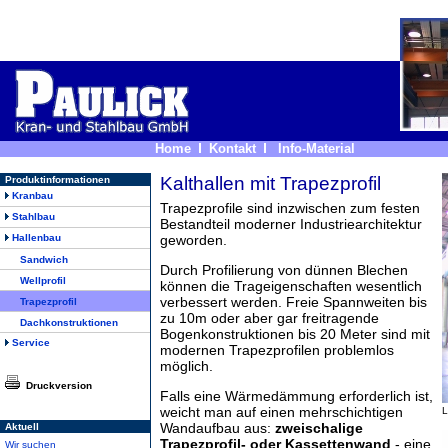
Home
Kontakt
Info-Material
Kalthallen mit Trapezprofil
Produktinformationen
Kranbau
Trapezprofile sind inzwischen zum festen
Stahlbau
Bestandteil moderner Industriearchitektur
Hallenbau
geworden.
Sandwich
Durch Profilierung von dünnen Blechen
Wellprofil
können die Trageigenschaften wesentlich
verbessert werden. Freie Spannweiten bis
Trapezprofil
zu 10m oder aber gar freitragende
Dachkonstruktionen
Bogenkonstruktionen bis 20 Meter sind mit
Service
modernen Trapezprofilen problemlos
möglich.
Druckversion
Falls eine Wärmedämmung erforderlich ist,
weicht man auf einen mehrschichtigen
L
Wandaufbau aus:
zweischalige
Aktuell
Trapezprofil- oder Kassettenwand
- eine
Wir suchen