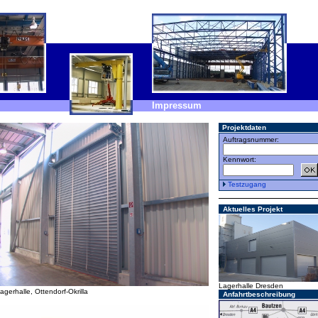
Impressum
Projektdaten
Auftragsnummer:
Kennwort:
Testzugang
Aktuelles Projekt
Lagerhalle Dresden
agerhalle, Ottendorf-Okrilla
Anfahrtbeschreibung